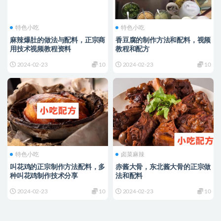
特色小吃
特色小吃
麻辣爆肚的做法与配料，正宗商
香豆腐的制作方法和配料，视频
用技术视频教程资料
教程和配方
2024-02-23
10
2024-02-23
10
特色小吃
卤菜麻辣
叫花鸡的正宗制作方法配料，多
赤酱大骨，东北酱大骨的正宗做
种叫花鸡制作技术分享
法和配料
2024-02-23
10
2024-02-23
10