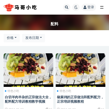
登录
全部
配料
价格
发布日期
特色小吃
特色小吃
白切羊肉羊杂的正宗做法大全，
椒麻鸡的正宗做法和配料配方，
配料配方培训教程教学视频
正宗培训视频教程