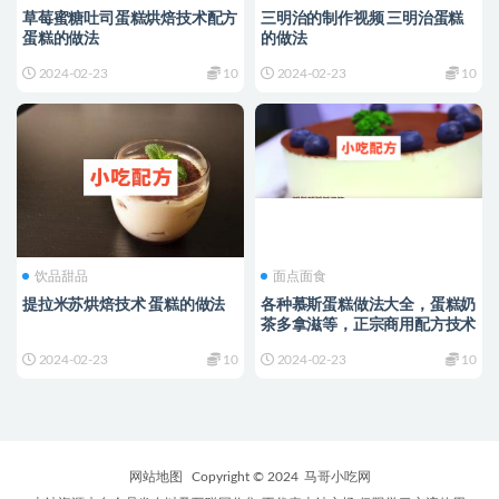
草莓蜜糖吐司蛋糕烘焙技术配方
三明治的制作视频 三明治蛋糕
蛋糕的做法
的做法
2024-02-23
10
2024-02-23
10
饮品甜品
面点面食
提拉米苏烘焙技术 蛋糕的做法
各种慕斯蛋糕做法大全，蛋糕奶
茶多拿滋等，正宗商用配方技术
2024-02-23
10
2024-02-23
10
网站地图
Copyright © 2024
马哥小吃网