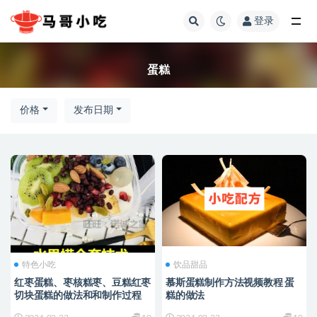
登录
全部
蛋糕
价格
发布日期
特色小吃
饮品甜品
红枣蛋糕、枣核糕枣、豆糕红枣
慕斯蛋糕制作方法视频教程 蛋
切块蛋糕的做法和和制作过程
糕的做法