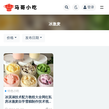
登录
全部
冰激麦
价格
发布日期
特色小吃
冰淇淋技术配方教程大全网红私
房冰激麦自学雪糕制作技术视频
教学