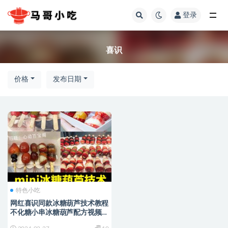
登录
全部
喜识
价格
发布日期
特色小吃
网红喜识同款冰糖葫芦技术教程
不化糖小串冰糖葫芦配方视频教
学