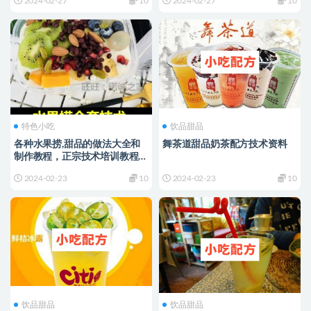
2024-02-27
10
2024-02-27
10
特色小吃
饮品甜品
各种水果捞,甜品的做法大全和
舞茶道甜品奶茶配方技术资料
制作教程，正宗技术培训教程配
方教学视频
2024-02-23
10
2024-02-23
10
饮品甜品
饮品甜品