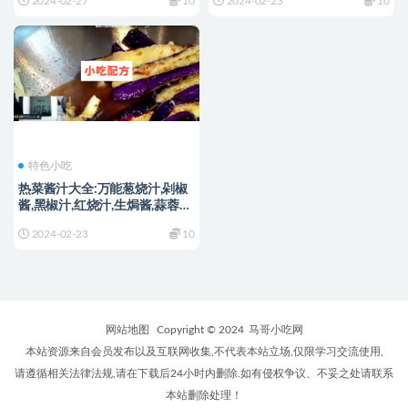
2024-02-27
10
2024-02-23
10
特色小吃
热菜酱汁大全:万能葱烧汁,剁椒
酱,黑椒汁,红烧汁,生焗酱,蒜蓉酱
等做法和制作配方
2024-02-23
10
网站地图
Copyright © 2024
马哥小吃网
本站资源来自会员发布以及互联网收集,不代表本站立场,仅限学习交流使用,
请遵循相关法律法规,请在下载后24小时内删除.如有侵权争议、不妥之处请联系
本站删除处理！