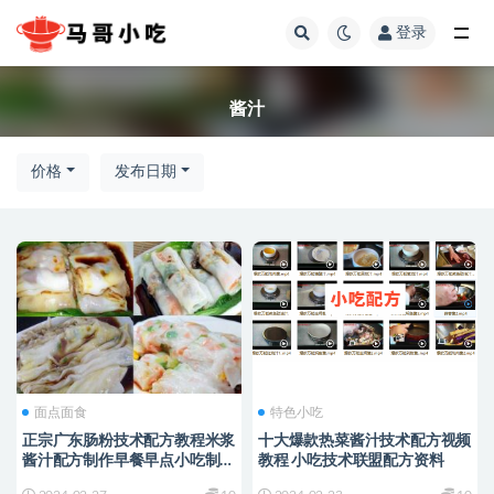
登录
全部
酱汁
价格
发布日期
面点面食
特色小吃
正宗广东肠粉技术配方教程米浆
十大爆款热菜酱汁技术配方视频
酱汁配方制作早餐早点小吃制作
教程 小吃技术联盟配方资料
配方