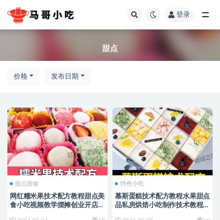
登录
全部
甜点
价格
发布日期
面点面食
特色小吃
网红糯米果技术配方教程甜点美
慕斯蛋糕技术配方教程水果甜点
食小吃视频教学摆摊创业开店技
品私房烘焙小吃制作技术教程商
术
用