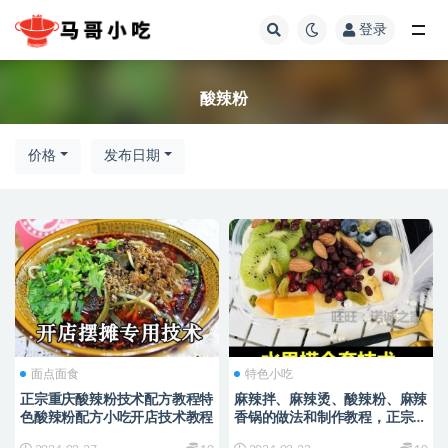
登录
全部
酸辣粉
价格
发布日期
面点面食
特色小吃
正宗重庆酸辣粉技术配方教程特
麻辣拌、麻辣烫、酸辣粉、麻辣
色酸辣粉配方小吃开店技术教程
香锅的做法和制作教程，正宗技
术培训教程配方教学视频